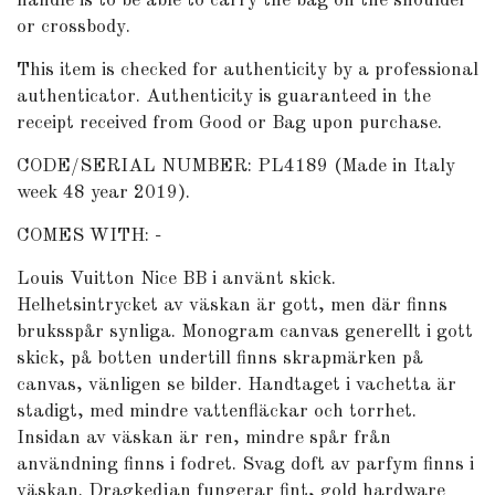
handle is to be able to carry the bag on the shoulder
or crossbody.
This item is checked for authenticity by a professional
authenticator. Authenticity is guaranteed in the
receipt received from Good or Bag upon purchase.
CODE/SERIAL NUMBER: PL4189 (Made in Italy
week 48 year 2019).
COMES WITH: -
Louis Vuitton Nice BB i använt skick.
Helhetsintrycket av väskan är gott, men där finns
bruksspår synliga. Monogram canvas generellt i gott
skick, på botten undertill finns skrapmärken på
canvas, vänligen se bilder. Handtaget i vachetta är
stadigt, med mindre vattenfläckar och torrhet.
Insidan av väskan är ren, mindre spår från
användning finns i fodret. Svag doft av parfym finns i
väskan. Dragkedjan fungerar fint, gold hardware